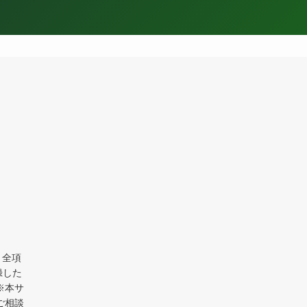
・全項
録した
※本サ
ご相談