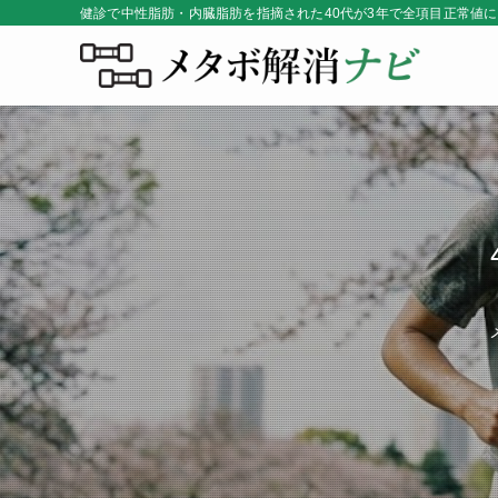
健診で中性脂肪・内臓脂肪を指摘された40代が3年で全項目正常値