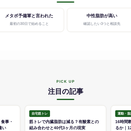
メタボ予備軍と言われた
中性脂肪が高い
最初の30日で始めること
確認したい3つと相談先
PICK UP
注目の記事
自宅筋トレ
運動・脂
・食事・
筋トレで内臓脂肪は減る？有酸素との
16時間
違い
組み合わせと40代3ヶ月の現実
るか｜1