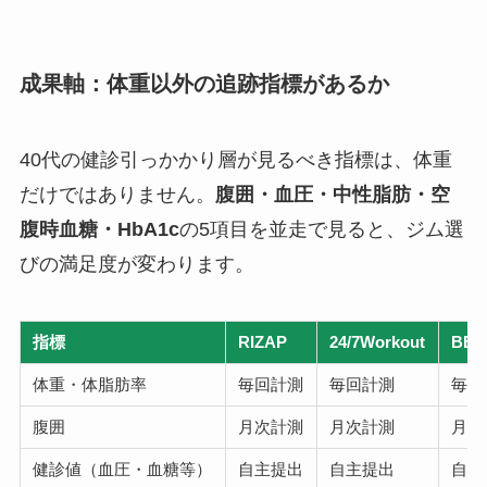
成果軸：体重以外の追跡指標があるか
40代の健診引っかかり層が見るべき指標は、体重
だけではありません。
腹囲・血圧・中性脂肪・空
腹時血糖・HbA1c
の5項目を並走で見ると、ジム選
びの満足度が変わります。
指標
RIZAP
24/7Workout
BEY
体重・体脂肪率
毎回計測
毎回計測
毎回
腹囲
月次計測
月次計測
月次
健診値（血圧・血糖等）
自主提出
自主提出
自主