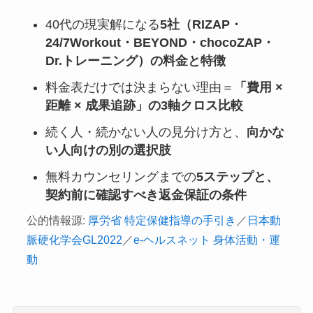
40代の現実解になる
5社（RIZAP・
24/7Workout・BEYOND・chocoZAP・
Dr.トレーニング）の料金と特徴
料金表だけでは決まらない理由＝
「費用 ×
距離 × 成果追跡」の3軸クロス比較
続く人・続かない人の見分け方と、
向かな
い人向けの別の選択肢
無料カウンセリングまでの
5ステップと、
契約前に確認すべき返金保証の条件
公的情報源:
厚労省 特定保健指導の手引き
／
日本動
脈硬化学会GL2022
／
e-ヘルスネット 身体活動・運
動