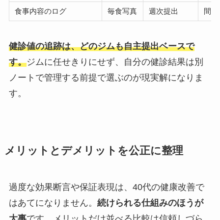
食事内容のログ
毎食写真
週次提出
間食
健診値の追跡は、どのジムも自主提出ベースで
す。
ジムに任せきりにせず、自分の健診結果は別
ノートで管理する前提で選ぶのが現実解になりま
す。
メリットとデメリットを公正に整理
過度な効果断言や保証表現は、40代の健康改善で
はあてになりません。
続けられる仕組みのほうが
大事
です。メリットだけ並べる比較は信頼しづら