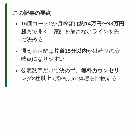
この記事の要点
16回コース2か月総額は
約14万円〜38万円
超
まで開く。家計を崩さないラインを先
に決める
通える距離は
片道15分以内
が継続率の分
岐点になりやすい
公表数字だけで決めず、
無料カウンセリ
ング2社以上
で強制力の体感を比較する