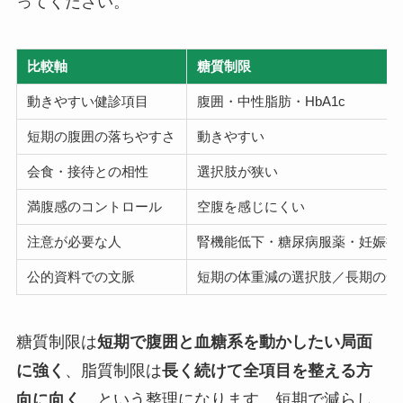
ってください。
比較軸
糖質制限
動きやすい健診項目
腹囲・中性脂肪・HbA1c
短期の腹囲の落ちやすさ
動きやすい
会食・接待との相性
選択肢が狭い
満腹感のコントロール
空腹を感じにくい
注意が必要な人
腎機能低下・糖尿病服薬・妊娠授
公的資料での文脈
短期の体重減の選択肢／長期の安
糖質制限は
短期で腹囲と血糖系を動かしたい局面
に強く
、脂質制限は
長く続けて全項目を整える方
向に向く
、という整理になります。短期で減らし