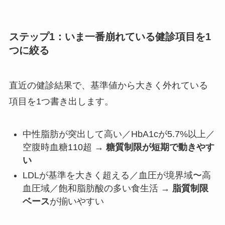
ステップ1：いま一番崩れている健診項目を1
つに絞る
直近の健診結果で、基準値から大きく外れている
項目を1つ書き出します。
中性脂肪が突出して高い／HbA1cが5.7%以上／
空腹時血糖110超 →
糖質制限が短期で動きやす
い
LDLが基準を大きく超える／血圧が境界域〜高
血圧域／飽和脂肪酸の多い食生活 →
脂質制限
ベース
が揃いやすい