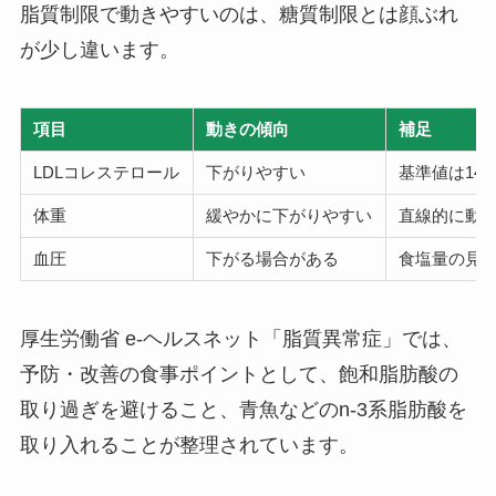
脂質制限で動きやすいのは、糖質制限とは顔ぶれ
が少し違います。
項目
動きの傾向
補足
LDLコレステロール
下がりやすい
基準値は140
体重
緩やかに下がりやすい
直線的に動
血圧
下がる場合がある
食塩量の見
厚生労働省 e-ヘルスネット「脂質異常症」では、
予防・改善の食事ポイントとして、飽和脂肪酸の
取り過ぎを避けること、青魚などのn-3系脂肪酸を
取り入れることが整理されています。