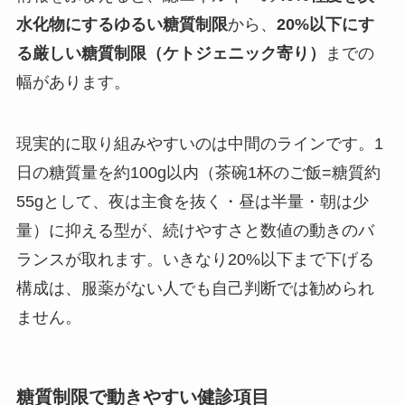
水化物にするゆるい糖質制限
から、
20%以下にす
る厳しい糖質制限（ケトジェニック寄り）
までの
幅があります。
現実的に取り組みやすいのは中間のラインです。1
日の糖質量を約100g以内（茶碗1杯のご飯=糖質約
55gとして、夜は主食を抜く・昼は半量・朝は少
量）に抑える型が、続けやすさと数値の動きのバ
ランスが取れます。いきなり20%以下まで下げる
構成は、服薬がない人でも自己判断では勧められ
ません。
糖質制限で動きやすい健診項目