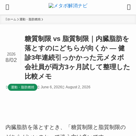
ホーム
運動・脂肪燃焼
糖質制限 vs 脂質制限｜内臓脂肪を
落とすのにどちらが向くか — 健
2026
診3年連続引っかかった元メタボ
8/02
会社員が両方3ヶ月試して整理した
比較メモ
June 6, 2026
August 2, 2026
運動・脂肪燃焼
内臓脂肪を落とすとき、「糖質制限と脂質制限の