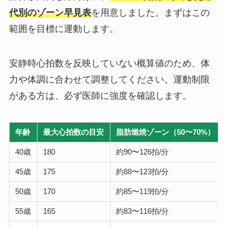
代別のゾーン早見表
を用意しました。まずはこの
範囲を目標に運動します。
安静時心拍数を反映していない概算値のため、体
力や体調に合わせて調整してください。運動制限
がある方は、必ず医師に強度を確認します。
年齢
最大心拍数の目安
脂肪燃焼ゾーン（50〜70%）
40歳
180
約90〜126拍/分
45歳
175
約88〜123拍/分
50歳
170
約85〜119拍/分
55歳
165
約83〜116拍/分