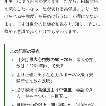
ルギーに使う割合が増えます。だから、内臓脂肪
を減らしたいなら「息が切れる高強度」より「続
けられる中強度」を長めに行うほうが理にかない
ます。まずは自分の目標心拍数を1つ知り、そこに
収める意識で歩くだけでも変わります。
この記事の要点
目安は
最大心拍数の50〜70%
。最大心拍
数は「220−年齢」で概算
より正確に出すなら
カルボーネン法
（安
静時心拍数を反映）
脂肪燃焼は
高強度より中強度
。会話でき
る「ややきつい」を目安に
目標は
20分以上・週3回以上
。心拍計があ