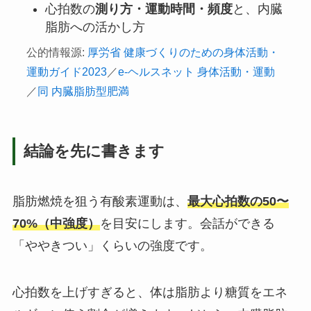
心拍数の
測り方・運動時間・頻度
と、内臓
脂肪への活かし方
公的情報源:
厚労省 健康づくりのための身体活動・
運動ガイド2023
／
e-ヘルスネット 身体活動・運動
／
同 内臓脂肪型肥満
結論を先に書きます
脂肪燃焼を狙う有酸素運動は、
最大心拍数の50〜
70%（中強度）
を目安にします。会話ができる
「ややきつい」くらいの強度です。
心拍数を上げすぎると、体は脂肪より糖質をエネ