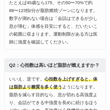
たとえば45歳なら175、その50〜70%で約
88〜123拍/分が脂肪燃焼ゾーンになります。
数字が測れない場合は「会話はできるが少し
息が弾む」体感を目安にすると、だいたいこ
の範囲に収まります。運動制限がある方は医
師に強度を確認してください。
Q2：心拍数は高いほど脂肪が燃えますか？
いいえ、逆です。
心拍数を上げすぎると、体
は脂肪より糖質を多く使う
ようになります。
脂肪を減らす目的なら、息が切れる高強度よ
り、会話ができる中強度を長めに続けるほう