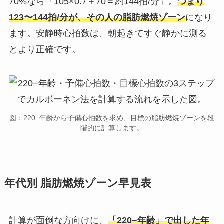
70%なら「105×0.7＋70＝約144拍/分」。
つまり
123〜144拍/分が、その人の脂肪燃焼ゾーン
になり
ます。安静時心拍数は、朝起きてすぐ静かに測る
とより正確です。
図：220−年齢から予備心拍数を求め、目標の脂肪燃焼ゾーンを段
階的に計算します。
年代別 脂肪燃焼ゾーン早見表
計算が面倒な方向けに、
「220−年齢」で出した年