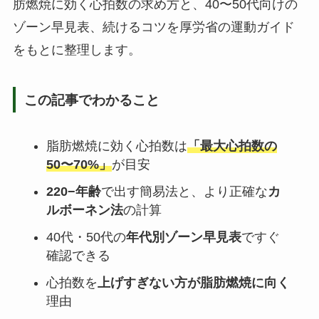
肪燃焼に効く心拍数の求め方と、40〜50代向けの
ゾーン早見表、続けるコツを厚労省の運動ガイド
をもとに整理します。
この記事でわかること
脂肪燃焼に効く心拍数は
「最大心拍数の
50〜70%」
が目安
220−年齢
で出す簡易法と、より正確な
カ
ルボーネン法
の計算
40代・50代の
年代別ゾーン早見表
ですぐ
確認できる
心拍数を
上げすぎない方が脂肪燃焼に向く
理由