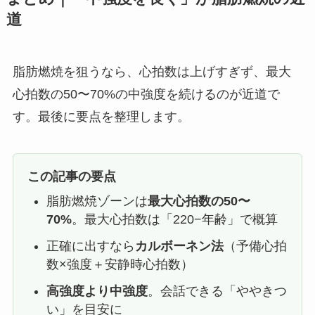
道
脂肪燃焼を狙うなら、心拍数は上げすぎず、最大
心拍数の50〜70%の中強度を続けるのが近道で
す。最後に要点を整理します。
この記事の要点
脂肪燃焼ゾーンは
最大心拍数の50〜
70%
。最大心拍数は「220−年齢」で概算
正確に出すなら
カルボーネン法
（予備心拍
数×強度＋安静時心拍数）
高強度より中強度
。会話できる「ややきつ
い」を目安に