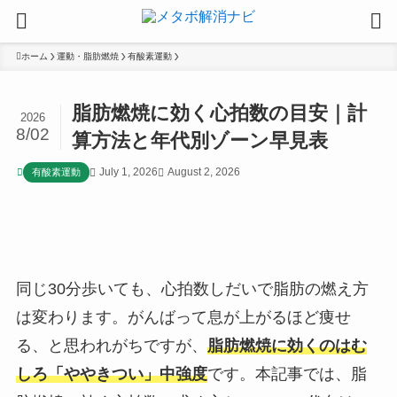
ホーム
運動・脂肪燃焼
有酸素運動
脂肪燃焼に効く心拍数の目安｜計
2026
8/02
算方法と年代別ゾーン早見表
July 1, 2026
August 2, 2026
有酸素運動
同じ30分歩いても、心拍数しだいで脂肪の燃え方
は変わります。がんばって息が上がるほど痩せ
る、と思われがちですが、
脂肪燃焼に効くのはむ
しろ「ややきつい」中強度
です。本記事では、脂