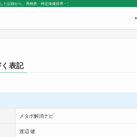
にした記録から、再検査・特定保健指導・プライベートジムの選び方を当事者目線
づく表記
メタボ解消ナビ
渡辺 健