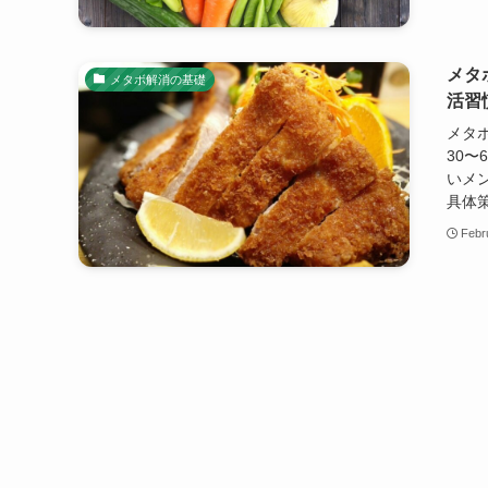
メタ
メタボ解消の基礎
活習
メタ
30
いメ
具体
Febr