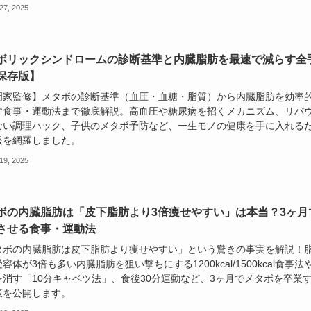
27, 2025
ボリックシンドロームの診断基準と内臓脂肪を最速で減らす全
保存版】
門家監修】メタボの診断基準（血圧・血糖・脂質）から内臓脂肪を効率
す食事・運動法まで徹底解説。高血圧や糖尿病を招くメカニズム、リバ
ない調理ハック、子供のメタボ予防など、一生モノの健康を手に入れる
報を網羅しました。
19, 2025
ボの内臓脂肪は「皮下脂肪より3倍痩せやすい」は本当？3ヶ月
させる食事・運動法
タボの内臓脂肪は皮下脂肪より痩せやすい」という驚きの事実を解説！
容体が3倍も多い内臓脂肪を狙い撃ちにする1200kcal/1500kcal食事法
を消す「10分キャベツ法」、食後30分運動など、3ヶ月でメタボを卒業
策を公開します。