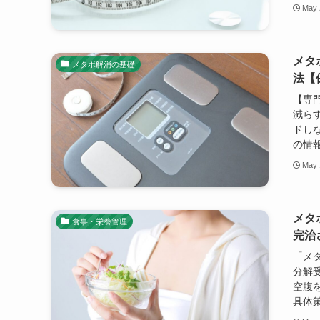
May 
メタ
メタボ解消の基礎
法【
【専
減ら
ドし
の情
May 
メタ
食事・栄養管理
完治
「メ
分解受
空腹
具体