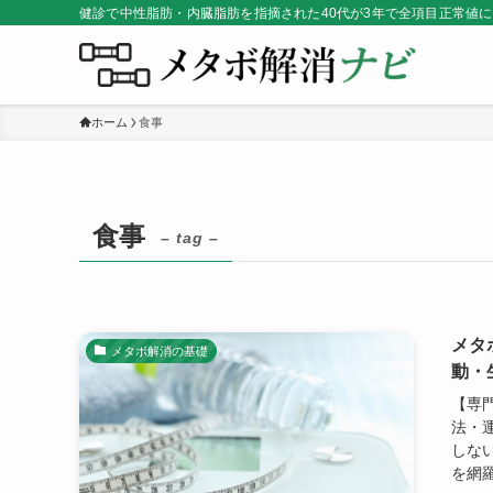
健診で中性脂肪・内臓脂肪を指摘された40代が3年で全項目正常値
ホーム
食事
食事
– tag –
メタ
メタボ解消の基礎
動・
【専
法・
しな
を網