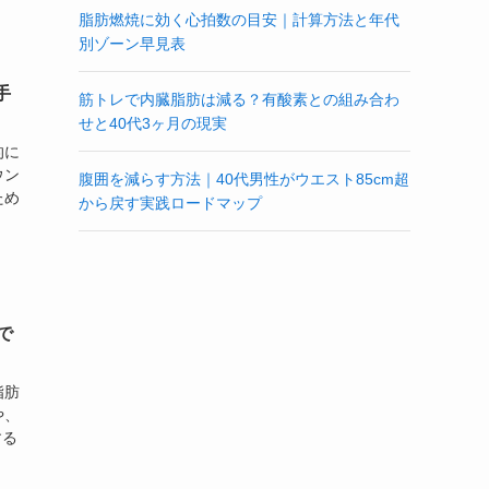
脂肪燃焼に効く心拍数の目安｜計算方法と年代
別ゾーン早見表
手
筋トレで内臓脂肪は減る？有酸素との組み合わ
せと40代3ヶ月の現実
的に
ウン
腹囲を減らす方法｜40代男性がウエスト85cm超
ため
から戻す実践ロードマップ
で
脂肪
や、
する