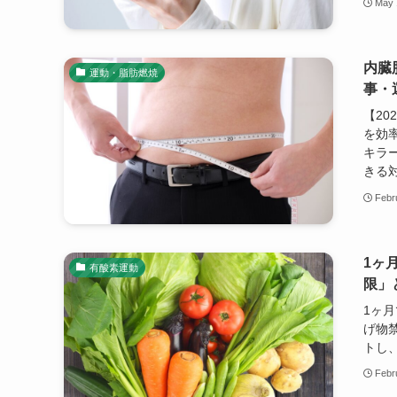
May 
内臓
運動・脂肪燃焼
事・
【2
を効
キラ
きる
Febr
1ヶ
有酸素運動
限」
1ヶ
げ物
トし
Febr