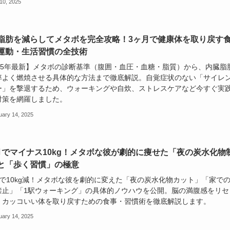
10, 2025
脂肪を減らしてメタボを完全攻略！3ヶ月で健康体を取り戻す
運動・生活習慣の全技術
025年最新】メタボの診断基準（腹囲・血圧・血糖・脂質）から、内臓脂
率よく燃焼させる具体的な方法まで徹底解説。自覚症状のない「サイレ
ー」を撃退するため、ウォーキングや自炊、ストレスケアなど今すぐ実
対策を網羅しました。
uary 14, 2025
月でマイナス10kg！メタボな彼が劇的に痩せた「夜の炭水化物
と「歩く習慣」の極意
月で10kg減！メタボな彼を劇的に変えた「夜の炭水化物カット」「家で
禁止」「1駅ウォーキング」の具体的ノウハウを公開。脳の満腹感をリセ
、カッコいい体を取り戻すための食事・習慣術を徹底解説します。
uary 14, 2025