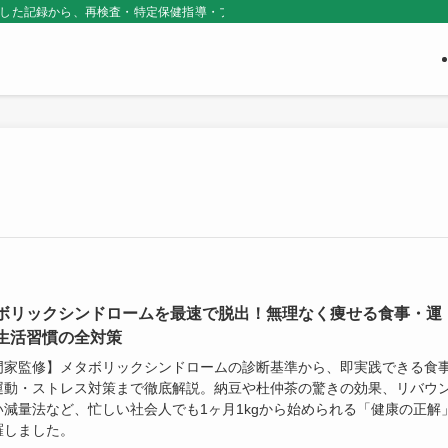
にした記録から、再検査・特定保健指導・プライベートジムの選び方を当事者目線
ボリックシンドロームを最速で脱出！無理なく痩せる食事・運
生活習慣の全対策
門家監修】メタボリックシンドロームの診断基準から、即実践できる食
運動・ストレス対策まで徹底解説。納豆や杜仲茶の驚きの効果、リバウ
い減量法など、忙しい社会人でも1ヶ月1kgから始められる「健康の正解
羅しました。